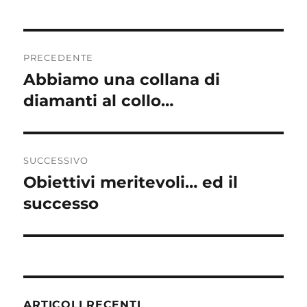
Navigazione
PRECEDENTE
articoli
Abbiamo una collana di
Articolo
precedente:
diamanti al collo…
SUCCESSIVO
Obiettivi meritevoli… ed il
Articolo
successivo:
successo
ARTICOLI RECENTI