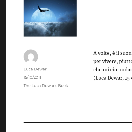
A volte, è il suo
per vivere, piutt
Autore
Luca Dewar
che mi circondan
Pubblicato
15/10/2011
(Luca Dewar, 15 
il
Categorie
The Luca Dewar's Book
Navigazione