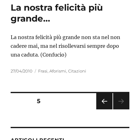
La nostra felicità più
grande…
La nostra felicità più grande non sta nel non
cadere mai, ma nel risollevarsi sempre dopo
una caduta. (Confucio)
Pubblicato
Categorie
27/04/2010
Frasi, Aforismi, Citazioni
il
Paginazione
PAGINA
5
PAGI
degli
NA
PRE
articoli
CED
ENT